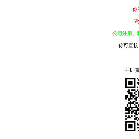
你
5
公司注册、
你可直接
手机(微