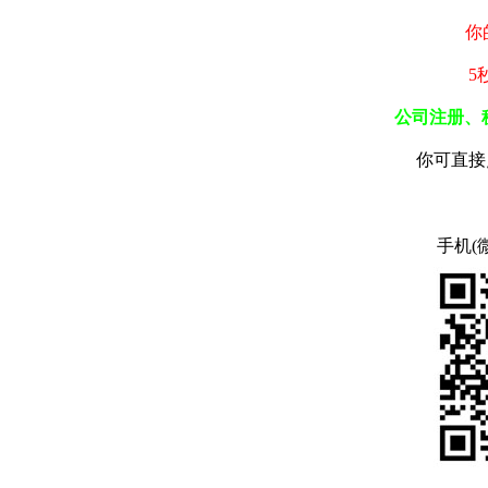
你
5
公司注册、
你可直接
手机(微