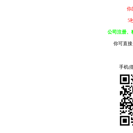
你
5
公司注册、
你可直接
手机(微