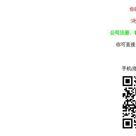
你
5
公司注册、
你可直接
手机(微