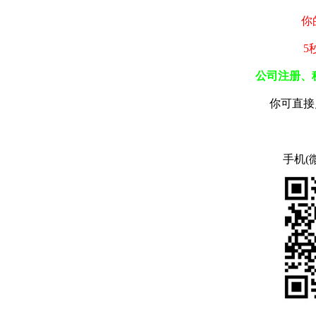
你
5
公司注册、
你可直接
手机(微