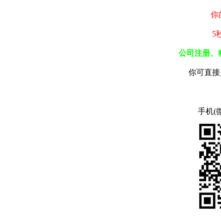
你
5
公司注册、
你可直接
手机(微