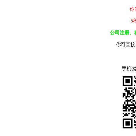
你
5
公司注册、
你可直接
手机(微