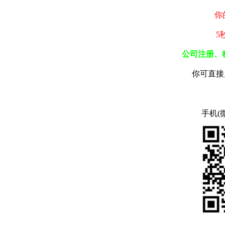
你
5
公司注册、
你可直接
手机(微