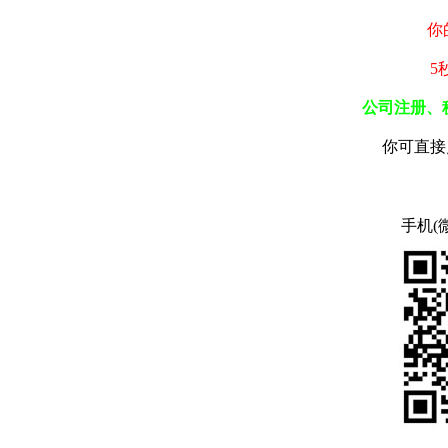
你
5
公司注册、
你可直接
手机(微