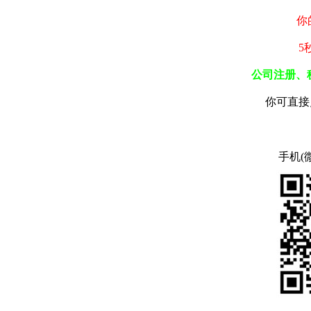
你
5
公司注册、
你可直接
手机(微