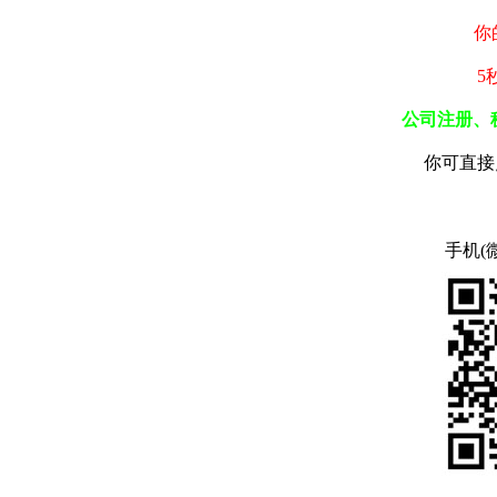
你
5
公司注册、
你可直接
手机(微