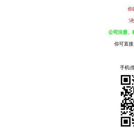
你
5
公司注册、
你可直接
手机(微