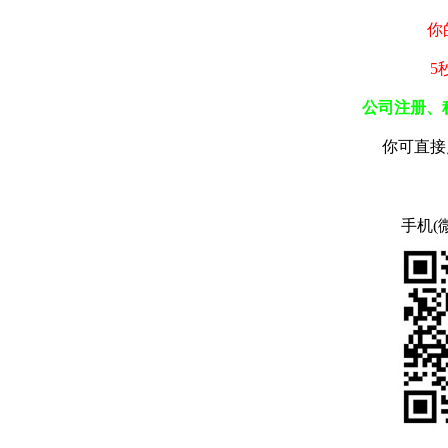
你
5
公司注册、
你可直接
手机(微