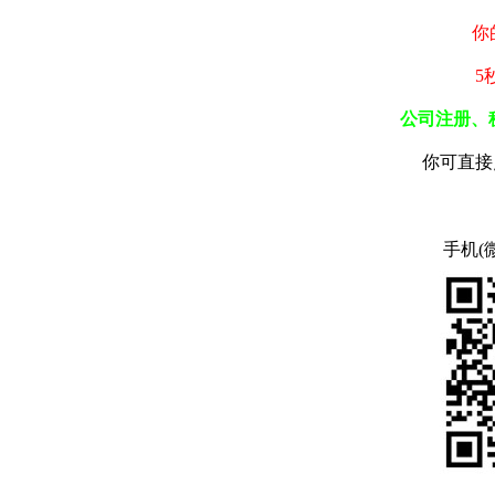
你
5
公司注册、
你可直接
手机(微