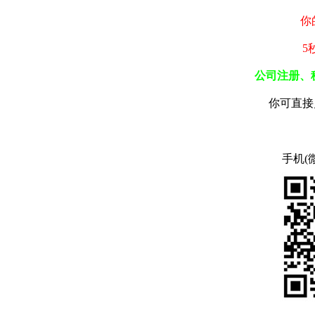
你
5
公司注册、
你可直接
手机(微