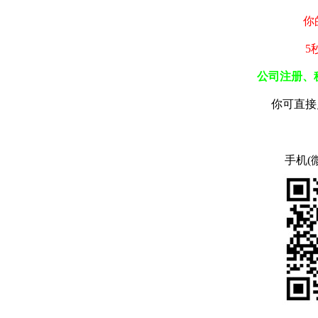
你
5
公司注册、
你可直接
手机(微