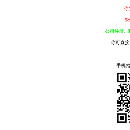
你
5
公司注册、
你可直接
手机(微