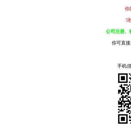
你
5
公司注册、
你可直接
手机(微